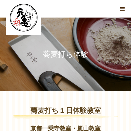
蕎麦打ち体験
蕎麦打ち１日体験教室
京都一乗寺教室・嵐山教室