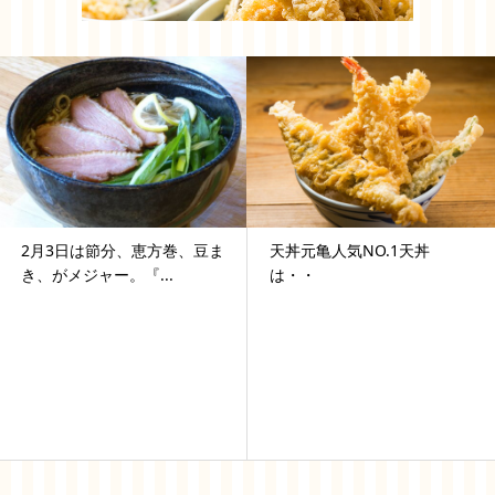
3日は節分、恵方巻、豆ま
天丼元亀人気NO.1天丼
揚げ
がメジャー。『...
は・・
の天