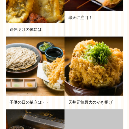
串天に注目！
連休明けの体には
子供の日の献立は・・
天丼元亀最大のかき揚げ