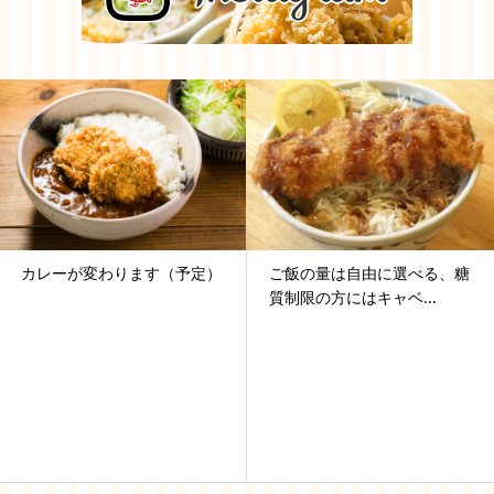
レーが変わります（予定）
ご飯の量は自由に選べる、糖
2
質制限の方にはキャベ...
作