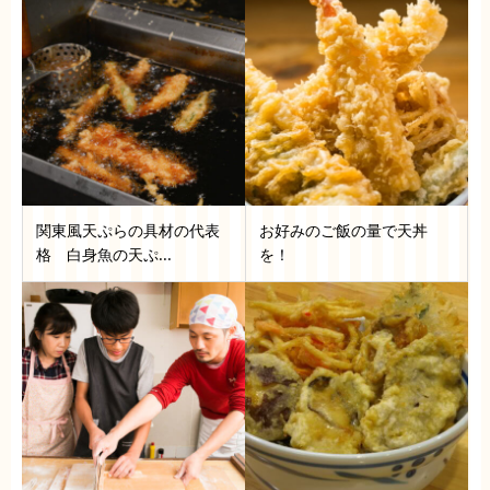
関東風天ぷらの具材の代表
お好みのご飯の量で天丼
格 白身魚の天ぷ...
を！