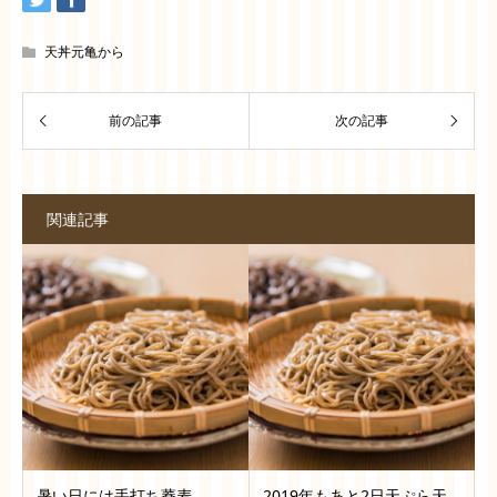
天丼元亀から
関連記事
暑い日には手打ち蕎麦
2019年もあと2日天ぷら天