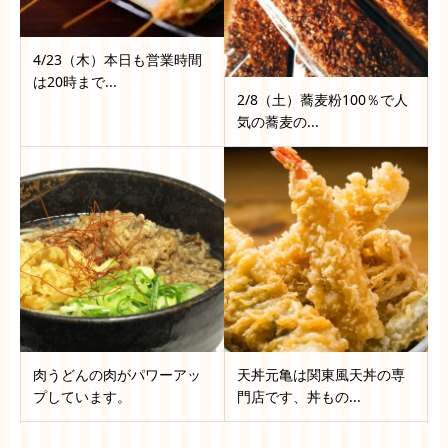
4/23（木）本日も営業時間
は20時まで...
2/8（土）蕎麦粉100％で人
気の蕎麦の...
肉うどんの肉がパワーアッ
天丼元亀は関東風天丼の専
プしています。
門店です、丼もの...