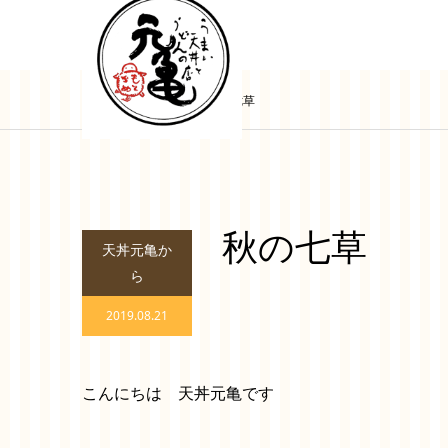
ブログ
秋の七草
秋の七草
天丼元亀か
ら
2019.08.21
こんにちは 天丼元亀です