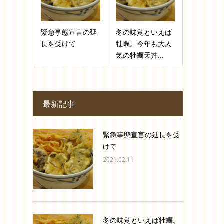
緊急事態宣言の延
冬の味覚といえば
長を受けて
牡蠣。今年も大人
気の牡蠣天丼...
最新記事
緊急事態宣言の延長を受
けて
2021.02.11
冬の味覚といえば牡蠣。