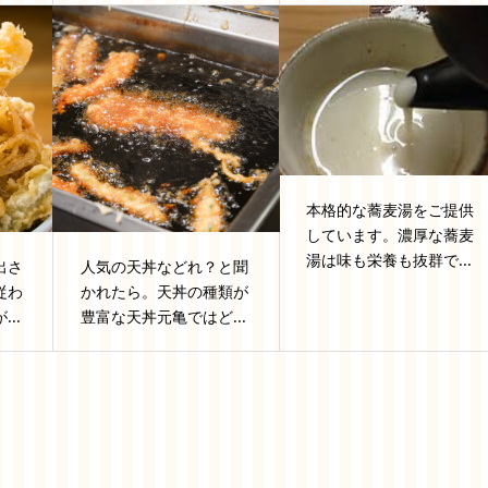
本格的な蕎麦湯をご提供
しています。濃厚な蕎麦
湯は味も栄養も抜群で...
出さ
人気の天丼などれ？と聞
従わ
かれたら。天丼の種類が
..
豊富な天丼元亀ではど...