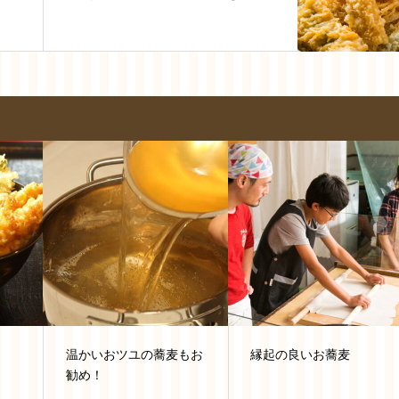
温かいおツユの蕎麦もお
縁起の良いお蕎麦
勧め！