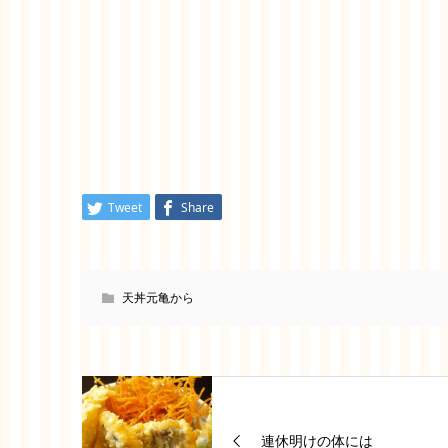
Tweet
Share
天丼元亀から
連休明けの体には