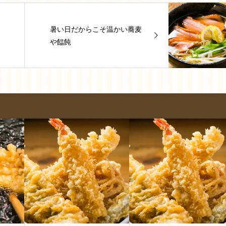
暑い日だからこそ温かい蕎麦
や饂飩