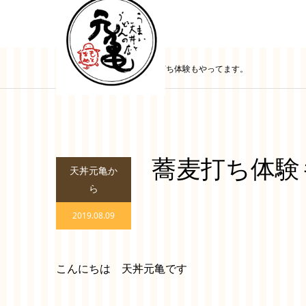
ブログ
蕎麦打ち体験もやってます。
蕎麦打ち体験
天丼元亀か
ら
2019.08.09
こんにちは 天丼元亀です