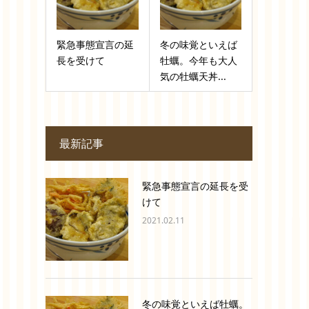
緊急事態宣言の延
冬の味覚といえば
長を受けて
牡蠣。今年も大人
気の牡蠣天丼...
最新記事
緊急事態宣言の延長を受
けて
2021.02.11
冬の味覚といえば牡蠣。