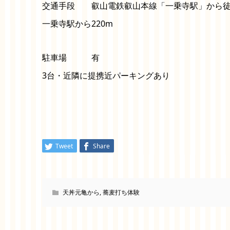
交通手段 叡山電鉄叡山本線「一乗寺駅」から徒
一乗寺駅から220m
駐車場 有
3台・近隣に提携近パーキングあり
Tweet
Share
天丼元亀から
,
蕎麦打ち体験