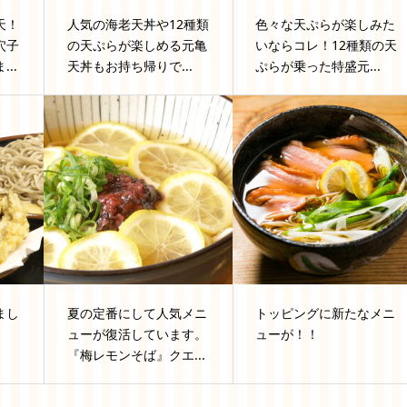
天！
人気の海老天丼や12種類
色々な天ぷらが楽しみた
穴子
の天ぷらが楽しめる元亀
いならコレ！12種類の天
..
天丼もお持ち帰りで...
ぷらが乗った特盛元...
まし
夏の定番にして人気メニ
トッピングに新たなメニ
ューが復活しています。
ューが！！
『梅レモンそば』クエ...