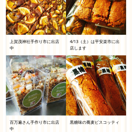
上賀茂神社手作り市に出店
4/13（土）は平安楽市に出
中
店します
百万遍さん手作り市に出店
黒糖味の蕎麦ビスコッティ
中